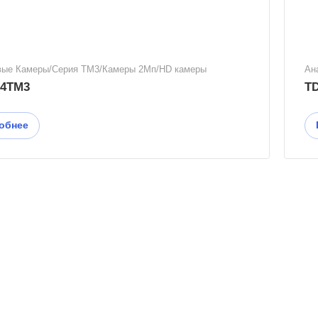
вые Камеры/Серия TM3/Камеры 2Мп/HD камеры
Ан
24TM3
T
обнее