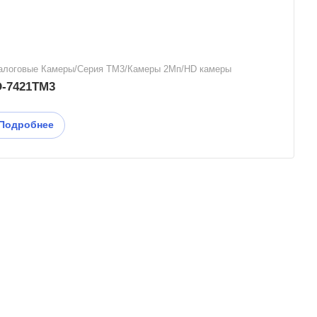
алоговые Камеры/Серия TM3/Камеры 2Мп/HD камеры
D-7421TM3
Подробнее