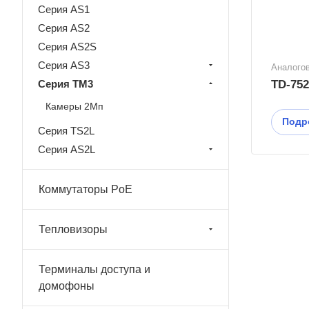
Серия AS1
Серия AS2
Серия AS2S
Серия AS3
Аналого
Серия TM3
TD-75
Камеры 2Мп
Подр
Серия TS2L
Серия АS2L
Коммутаторы PoE
Тепловизоры
Терминалы доступа и
домофоны