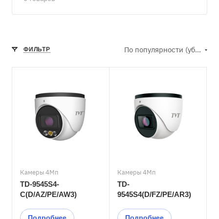
По популярности (убывание)
ФИЛЬТР
Камеры 4Мп
Камеры 4Мп
TD-9545S4-
TD-
C(D/AZ/PE/AW3)
9545S4(D/FZ/PE/AR3)
Подробнее
Подробнее