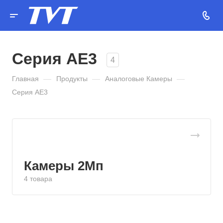
Серия AE3
4
Главная
—
Продукты
—
Аналоговые Камеры
—
Серия AE3
Камеры 2Мп
4 товара