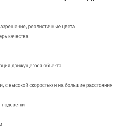
разрешение, реалистичные цвета
ерь качества
ация движущегося объекта
, с высокой скоростью и на большие расстояния
 подсветки
м