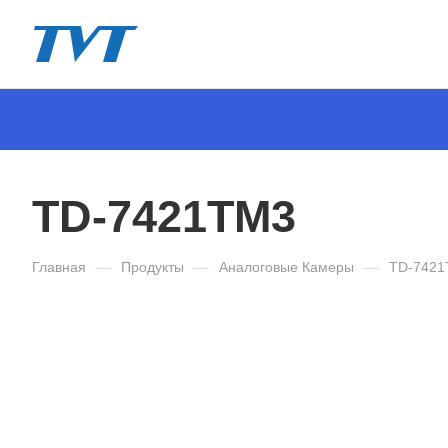
TD-7421TM3
Главная
—
Продукты
—
Аналоговые Камеры
—
TD-742