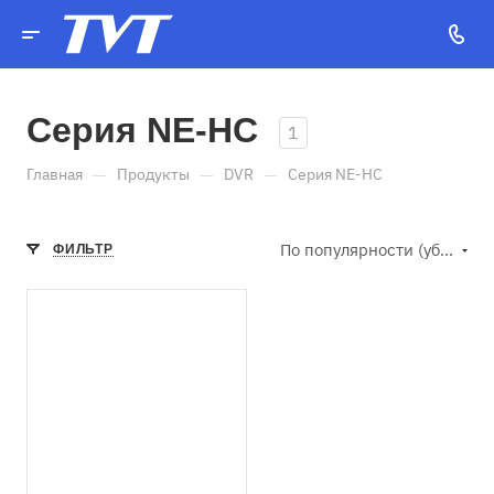
Серия NE-HC
1
—
—
—
Главная
Продукты
DVR
Серия NE-HC
По популярности (убывание)
ФИЛЬТР