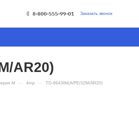
8-800-555-99-01
Заказать звонок
2M/AR20)
ерия M
—
4mp
—
TD-8643IM(A/PE/32M/AR20)