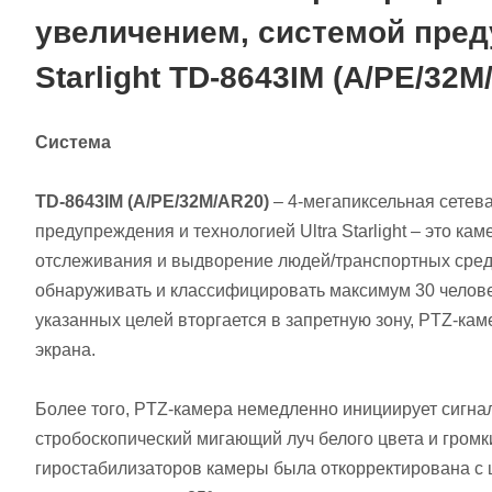
увеличением, системой преду
Starlight TD-8643IM (A/PE/32M
Система
TD-8643IM (A/PE/32M/AR20)
– 4-мегапиксельная сетев
предупреждения и технологией Ultra Starlight – это к
отслеживания и выдворение людей/транспортных средс
обнаруживать и классифицировать максимум 30 человек 
указанных целей вторгается в запретную зону, PTZ-ка
экрана.
Более того, PTZ-камера немедленно инициирует сигна
стробоскопический мигающий луч белого цвета и гром
гиростабилизаторов камеры была откорректирована с ц