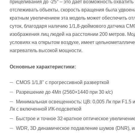
прицеливания до -25° – это дает возможность охватит
отслеживать объекты, скорость вращения была удвоена
кратным увеличением эта модель может обеспечить от
суток, благодаря наличию 1/1,8-дюймового датчика C
изображения лиц людей на расстоянии 200 метров. Мо
условиях на открытом воздухе, имеет цельнометалличе
нагреватель высокой мощности.
Основные характеристики:
CMOS 1/1,8" с прогрессивной разверткой
Разрешение до 4Мп (2560×1440 при 30 к/с)
Минимальная освещенность: ЦB: 0,005 Лк при F1.5 и
Лк с включенной ИК-подсветкой
Быстрое и точное 32-кратное оптическое увеличение
WDR, 3D динамическое подавление шумов (DNR), и