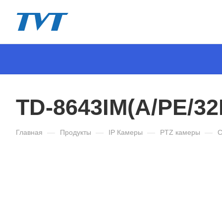
TD-8643IM(A/PE/3
Главная
—
Продукты
—
IP Камеры
—
PTZ камеры
—
С