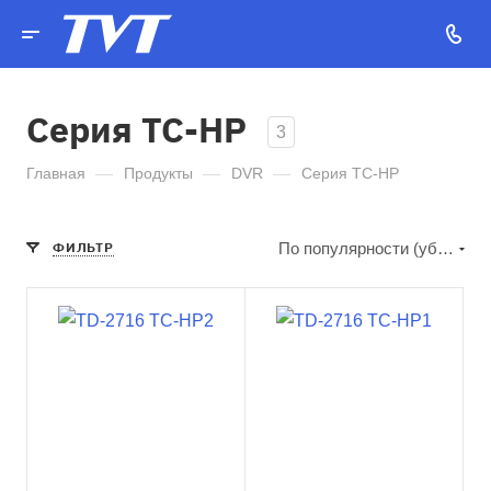
Серия TC-HP
3
Главная
—
Продукты
—
DVR
—
Серия TC-HP
ФИЛЬТР
По популярности (убывание)