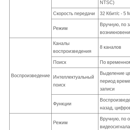
NTSC)
Скорость передачи
32 Кбит/с - 5 
Вручную, по 
Режим
возникновени
Каналы
8 каналов
воспроизведения
Поиск
По временному
Выделение цв
Воспроизведение
Интеллектуальный
период време
поиск
записи
Воспроизведе
Функции
назад, цифров
Вручную, по 
Режим
видеосигнала