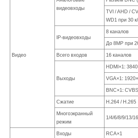
видеовходы
TVI / AHD / CV
WD1 при 30 к
8 каналов
IP-видеовходы
До 8MP при 20
Видео
Всего входов
16 каналов
HDMI×1: 3840
Выходы
VGA×1: 1920×
BNC×1: CVBS 
Сжатие
H.264 / H.265
Многоэкранный
1/4/6/8/9/13/1
режим
Входы
RCA×1