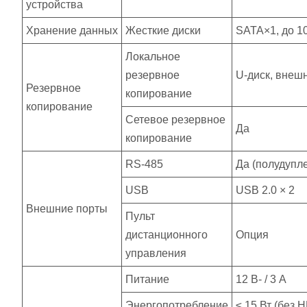
устройства
Хранение данных
Жесткие диски
SATA×1, до 10
Локальное
резервное
U-диск, внеш
Резервное
копирование
копирование
Сетевое резервное
Да
копирование
RS-485
Да (полудупле
USB
USB 2.0 × 2
Внешние порты
Пульт
дистанционного
Опция
управления
Питание
12 В- / 3 A
Энергопотребление
≤ 15 Вт (без 