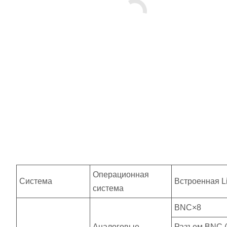
Операционная
Система
Встроенная L
система
BNC×8
Аналоговые
Разъем BNC (