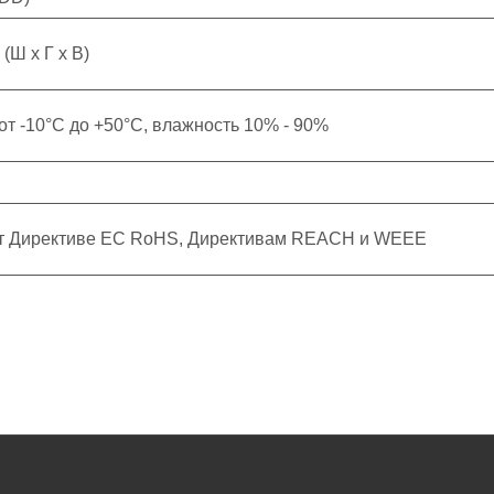
 (Ш х Г х В)
от -10°C до +50°C, влажность 10% - 90%
ет Директиве ЕС RoHS, Директивам REACH и WEEE