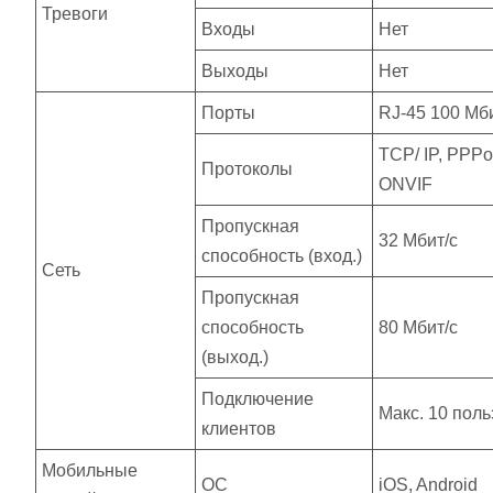
Тревоги
Входы
Нет
Выходы
Нет
Порты
RJ-45 100 Мби
TCP/ IP, PPP
Протоколы
ONVIF
Пропускная
32 Мбит/с
способность (вход.)
Сеть
Пропускная
способность
80 Мбит/с
(выход.)
Подключение
Макс. 10 пол
клиентов
Мобильные
ОС
iOS, Android