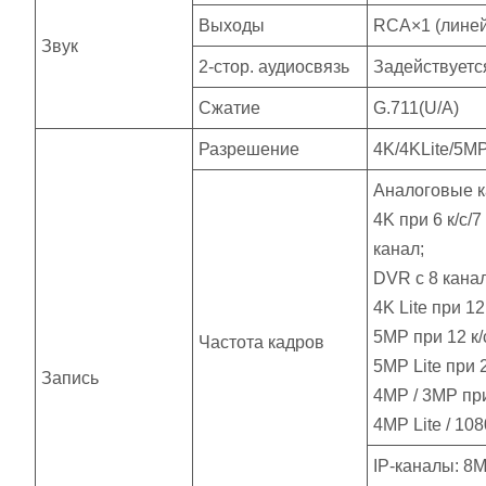
Выходы
RCA×1 (линей
Звук
2-стор. аудиосвязь
Задействуетс
Сжатие
G.711(U/A)
Разрешение
4K/4KLite/5M
Аналоговые к
4K при 6 к/с/
канал;
DVR с 8 кана
4K Lite при 12
5MP при 12 к/
Частота кадров
5MP Lite при 
Запись
4MP / 3MP при 
4MP Lite / 108
IP-каналы: 8MP