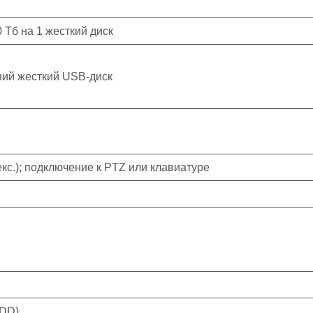
 Тб на 1 жесткий диск
ний жесткий USB-диск
кс.); подключение к PTZ или клавиатуре
HDD)