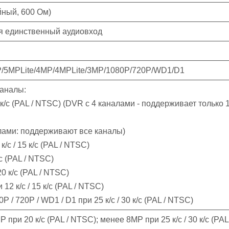
ный, 600 Ом)
я единственный аудиовход
P/5MPLite/4MP/4MPLite/3MP/1080P/720P/WD1/D1
аналы:
7 к/с (PAL / NTSC) (DVR с 4 каналами - поддерживает только 
лами: поддерживают все каналы)
 к/с / 15 к/с (PAL / NTSC)
с (PAL / NTSC)
20 к/с (PAL / NTSC)
12 к/с / 15 к/с (PAL / NTSC)
0P / 720P / WD1 / D1 при 25 к/с / 30 к/с (PAL / NTSC)
 при 20 к/с (PAL / NTSC); менее 8MP при 25 к/с / 30 к/с (PAL 