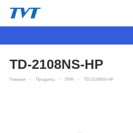
TD-2108NS-HP
Главная
—
Продукты
—
DVR
—
TD-2108NS-HP